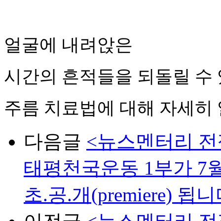
얼굴에 내려앉은
시간의 흔적들을 되돌릴 수
주름 치료법에 대해 자세히
다음글
<뉴스멘터리 전쟁
태평천국운동 1부가 7월 
초.공.개(premiere) 됩니