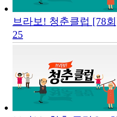
브라보! 청춘클럽 [78회
25