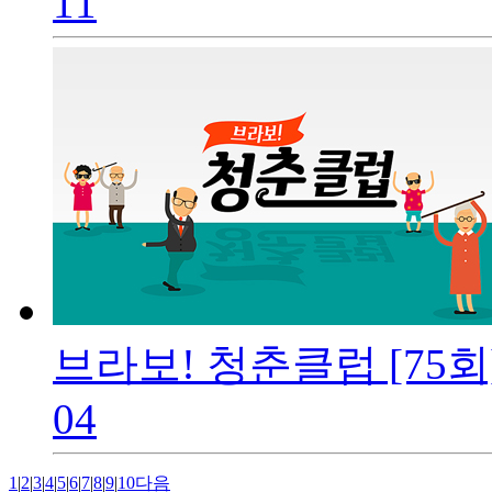
11
브라보! 청춘클럽 [75회
04
1
|
2
|
3
|
4
|
5
|
6
|
7
|
8
|
9
|
10
다음