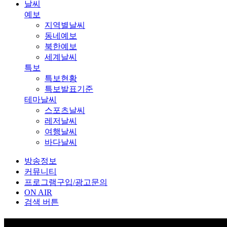
날씨
예보
지역별날씨
동네예보
북한예보
세계날씨
특보
특보현황
특보발표기준
테마날씨
스포츠날씨
레저날씨
여행날씨
바다날씨
방송정보
커뮤니티
프로그램구입/광고문의
ON AIR
검색 버튼