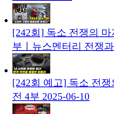
[242회] 독소 전쟁의 
부ㅣ뉴스멘터리 전쟁과
[242회 예고] 독소 전
전 4부
2025-06-10