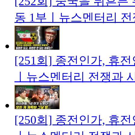
[252회] 중국을 뒤흔
동 1부ㅣ뉴스멘터리 전
[251회] 종전인가, 휴
ㅣ뉴스멘터리 전쟁과 
[250회] 종전인가, 휴