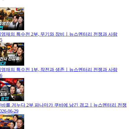
] 최영재의 특수전 2부, 무기와 장비ㅣ뉴스멘터리 전쟁과 사람
15
] 최영재의 특수전 1부, 작전과 생존ㅣ뉴스멘터리 전쟁과 사람
06
] 쿠바를 겨누다 2부 파나마가 쿠바에 남긴 경고ㅣ뉴스멘터리 전쟁
026-06-29