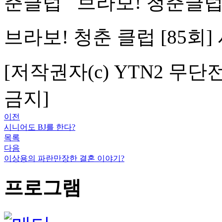
브라보! 청춘클
브라보! 청춘 클럽 [85회]
[저작권자(c) YTN2 무단
금지]
이전
시니어도 BJ를 한다?
목록
다음
이상용의 파란만장한 결혼 이야기?
프로그램