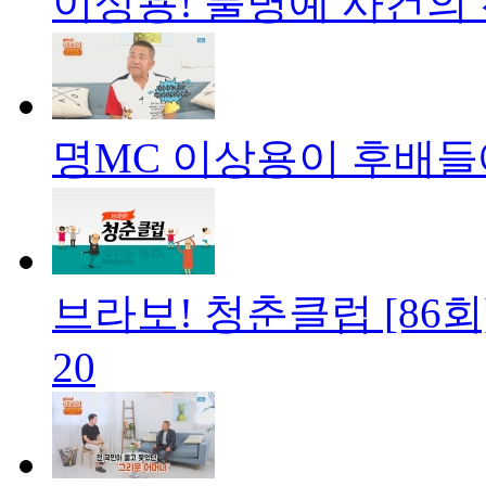
이상용! 불명예 사건의
명MC 이상용이 후배들
브라보! 청춘클럽 [86회
20