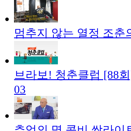
멈추지 않는 열정 조춘
브라보! 청춘클럽 [88회
03
추억의 명 콤비 쌍라이