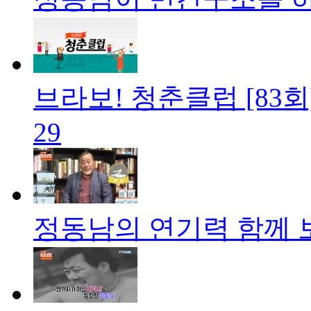
브라보! 청춘클럽 [83회
29
정동남의 연기력 함께 