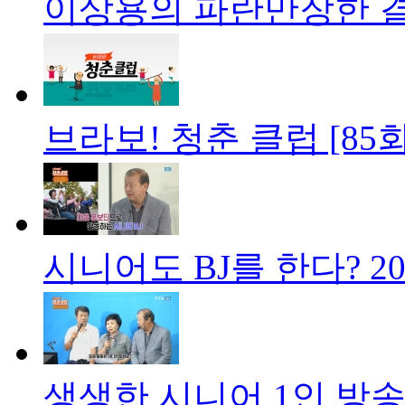
이상용의 파란만장한 결
브라보! 청춘 클럽 [85
시니어도 BJ를 한다?
20
생생한 시니어 1인 방송