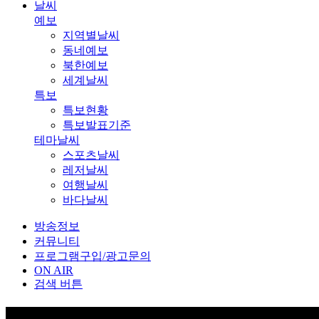
날씨
예보
지역별날씨
동네예보
북한예보
세계날씨
특보
특보현황
특보발표기준
테마날씨
스포츠날씨
레저날씨
여행날씨
바다날씨
방송정보
커뮤니티
프로그램구입/광고문의
ON AIR
검색 버튼