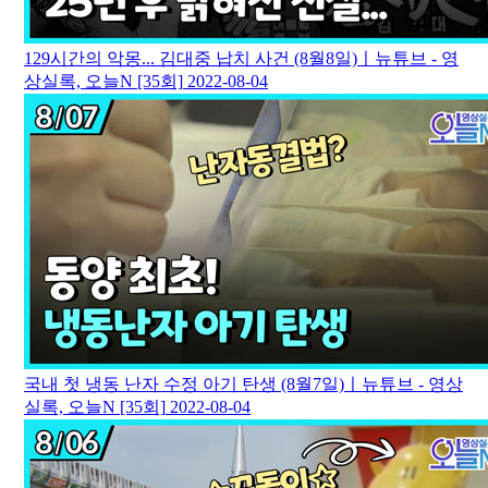
129시간의 악몽... 김대중 납치 사건 (8월8일)ㅣ뉴튜브 - 영
상실록, 오늘N [35회]
2022-08-04
국내 첫 냉동 난자 수정 아기 탄생 (8월7일)ㅣ뉴튜브 - 영상
실록, 오늘N [35회]
2022-08-04