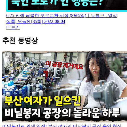
6.25 전쟁 남북한 포로교환 시작 (8월5일)ㅣ뉴튜브 - 영상
실록, 오늘N [35회]
2022-08-04
더보기
추천 동영상
비닐봉지로 인생 역전! 부산 여자의 비닐봉지 공장 운영 현실