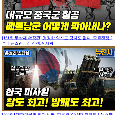
[161회 무삭제 확장판] 영원한 약자도 강자도 없다. 중월전쟁 2
부ㅣ뉴스멘터리 전쟁과 사람
[209회] 대한민국의 창과 방패, 현무와 KAMD 총정리ㅣ뉴스멘