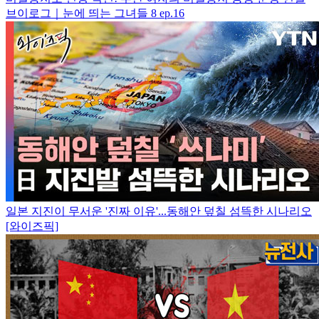
브이로그｜눈에 띄는 그녀들 8 ep.16
일본 지진이 무서운 '진짜 이유'...동해안 덮칠 섬뜩한 시나리오
[와이즈픽]