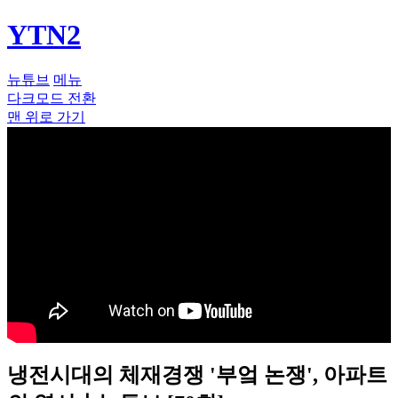
YTN2
뉴튜브
메뉴
다크모드 전환
맨 위로 가기
냉전시대의 체재경쟁 '부엌 논쟁', 아파트