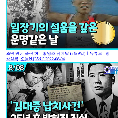
56년 만에 풀린 한... 황영조 금메달 (8월9일)ㅣ뉴튜브 - 영
상실록, 오늘N [35회]
2022-08-04