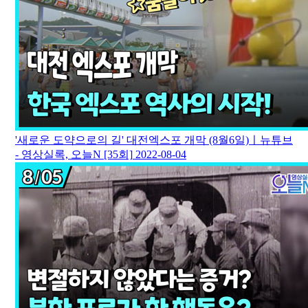
'새로운 도약으로의 길' 대전엑스포 개막 (8월6일)ㅣ뉴튜브
- 영상실록, 오늘N [35회]
2022-08-04