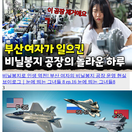
비닐봉지로 인생 역전! 부산 여자의 비닐봉지 공장 운영 현실
브이로그｜눈에 띄는 그녀들 8 ep.16
눈에 띄는 그녀들8
3