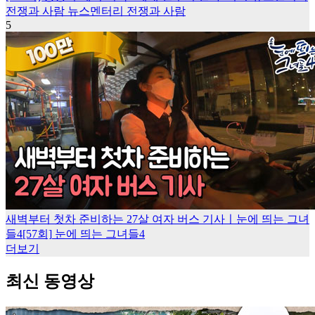
전쟁과 사람
뉴스멘터리 전쟁과 사람
5
새벽부터 첫차 준비하는 27살 여자 버스 기사ㅣ눈에 띄는 그녀
들4[57회]
눈에 띄는 그녀들4
더보기
최신 동영상