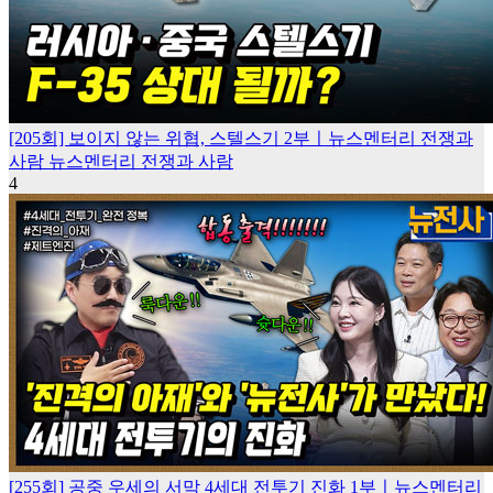
[205회] 보이지 않는 위협, 스텔스기 2부ㅣ뉴스멘터리 전쟁과
사람
뉴스멘터리 전쟁과 사람
4
[255회] 공중 우세의 서막 4세대 전투기 진화 1부ㅣ뉴스멘터리