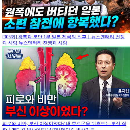
[305회] 광복과 분단 1부 일본 제국의 최후ㅣ뉴스멘터리 전쟁
과 사람
뉴스멘터리 전쟁과 사람
피로와 비만, 부신 이상이었다? 내 호르몬을 뒤흔드는 부신 질
환ㅣ메디컬 인사이트[147회]
메디컬 인사이트