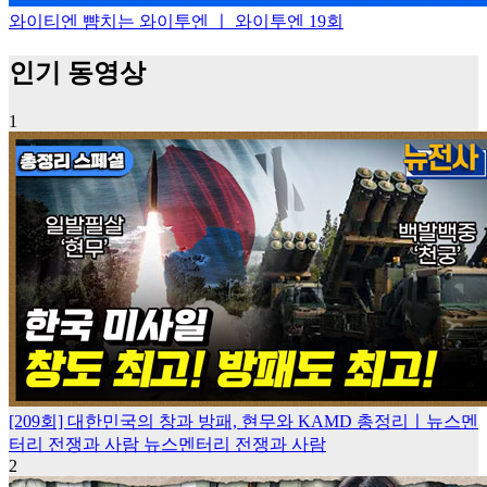
와이티엔 뺨치는 와이투엔 ㅣ 와이투엔 19회
인기 동영상
1
[209회] 대한민국의 창과 방패, 현무와 KAMD 총정리ㅣ뉴스멘
터리 전쟁과 사람
뉴스멘터리 전쟁과 사람
2