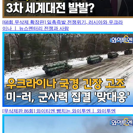
[68회 무삭제 확장판] 일촉즉발 전쟁위기, 러시아와 우크라
이나 ㅣ 뉴스멘터리 전쟁과 사람
[무삭제판 86회] 와이티엔 뺨치는 와이투엔ㅣ 와이투엔