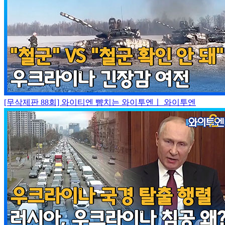
[무삭제판 88회] 와이티엔 뺨치는 와이투엔ㅣ 와이투엔