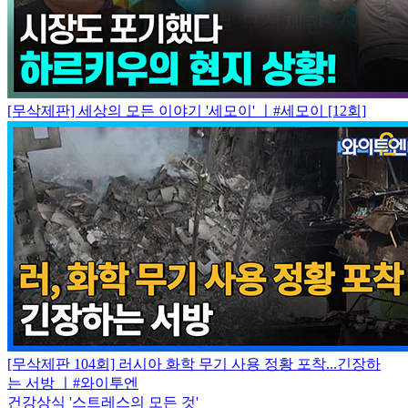
[무삭제판] 세상의 모든 이야기 '세모이' ㅣ#세모이 [12회]
[무삭제판 104회] 러시아 화학 무기 사용 정황 포착...긴장하
는 서방 ㅣ#와이투엔
건강상식 '스트레스의 모든 것'