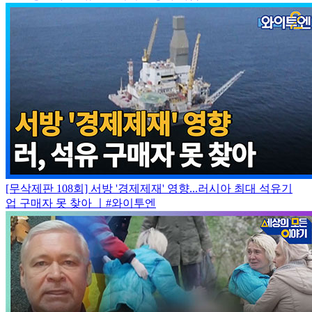
[무삭제판 108회] 서방 '경제제재' 영향...러시아 최대 석유기
업 구매자 못 찾아 ㅣ#와이투엔