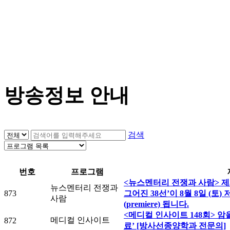
방송정보 안내
검색
번호
프로그램
<뉴스멘터리 전쟁과 사람> 제3
뉴스멘터리 전쟁과
873
그어진 38선’이 8월 8일 (토)
사람
(premiere) 됩니다.
<메디컬 인사이트 148회> 암
메디컬 인사이트
872
료’ [방사선종양학과 전문의]