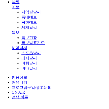
날씨
예보
지역별날씨
동네예보
북한예보
세계날씨
특보
특보현황
특보발표기준
테마날씨
스포츠날씨
레저날씨
여행날씨
바다날씨
방송정보
커뮤니티
프로그램구입/광고문의
ON AIR
검색 버튼