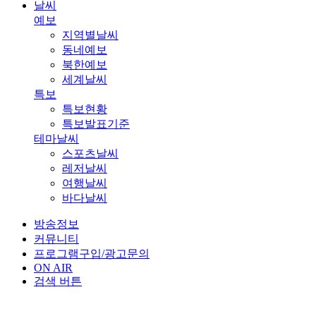
날씨
예보
지역별날씨
동네예보
북한예보
세계날씨
특보
특보현황
특보발표기준
테마날씨
스포츠날씨
레저날씨
여행날씨
바다날씨
방송정보
커뮤니티
프로그램구입/광고문의
ON AIR
검색 버튼