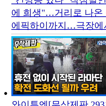
에 희생"…거리로 나온 
에픽하이까지…극장에서 
와이투엔[무삭제판 293