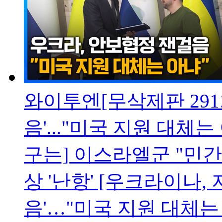
와이투엔[무삭제판 291
음'..."미국 지원 대체는
구는] 이스라엘군 "민
상 '난항' [우크라이나,
음'…"미국 지원 대체는 