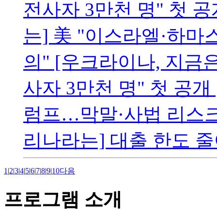
전사자 3만천 명" 첫 공
는] 美 "이스라엘·하마
의" [우크라이나, 지금
사자 3만천 명" 첫 공개
럼프…막말·사법 리스크
리나라는] 대출 한도 줄어
1
|
2
|
3
|
4
|
5
|
6
|
7
|
8
|
9
|
10
다음
프로그램 소개