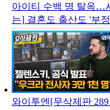
아이티 수백 명 탈옥…
는] 결혼도 출산도 '부정.
와이투엔[무삭제판 28