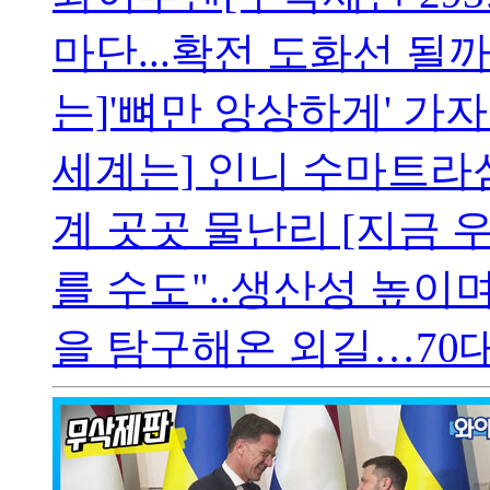
마단...확전 도화선 될까
는]'뼈만 앙상하게' 가
세계는] 인니 수마트라
계 곳곳 물난리 [지금 
를 수도"..생산성 높이
을 탐구해온 외길…70대 .