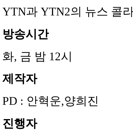
YTN과 YTN2의 뉴스 콜라보레
방송시간
화, 금 밤 12시
제작자
PD : 안혁운,양희진
진행자