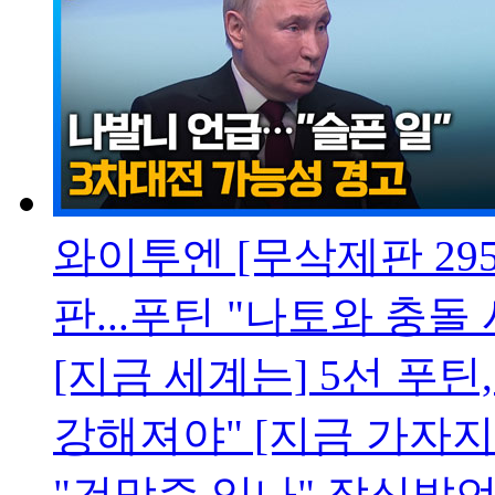
와이투엔 [무삭제판 295
판...푸틴 "나토와 충돌
[지금 세계는] 5선 푸틴
강해져야" [지금 가자
"건망증 있나" 작심발언