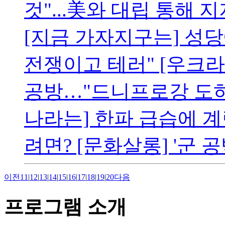
것"...美와 대립 통해 
[지금 가자지구는] 성
전쟁이고 테러" [우크라
공방…"드니프로강 도하
나라는] 한파 급습에 
려면? [문화살롱] '군 공
이전
11
|
12
|
13
|
14
|
15
|
16
|
17
|
18
|
19
|
20
다음
프로그램 소개