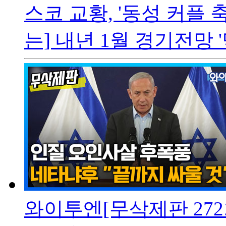
스코 교황, '동성 커플 
는] 내년 1월 경기전망 '먹
와이투엔[무삭제판 27