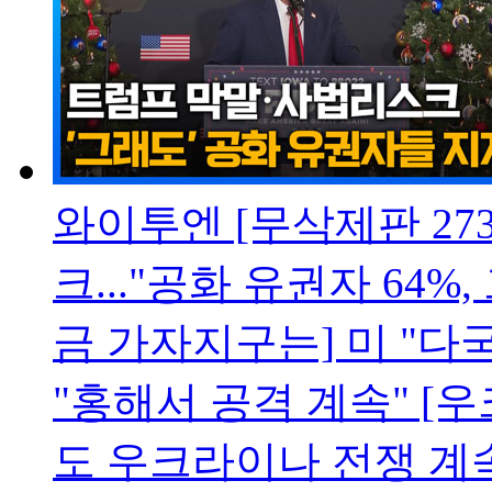
와이투엔 [무삭제판 2
크..."공화 유권자 64%
금 가자지구는] 미 "다
"홍해서 공격 계속" [
도 우크라이나 전쟁 계속