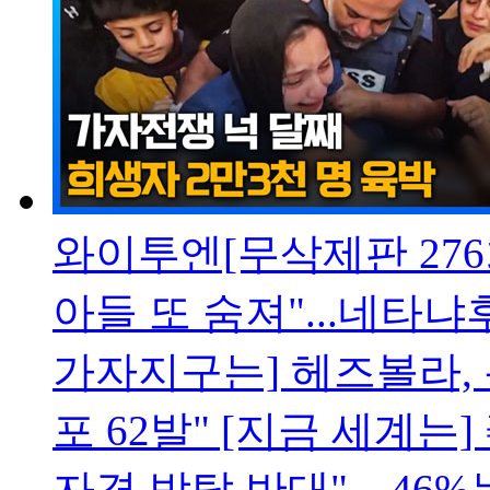
와이투엔[무삭제판 276
아들 또 숨져"...네타냐
가자지구는] 헤즈볼라,
포 62발" [지금 세계는
자격 박탈 반대"…46%