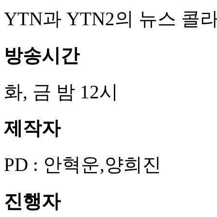
YTN과 YTN2의 뉴스 콜라보레
방송시간
화, 금 밤 12시
제작자
PD : 안혁운,양희진
진행자