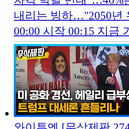
내리는 빙하…"2050년
00:00 시작 00:15 지금
와이투엔 [무삭제판 274