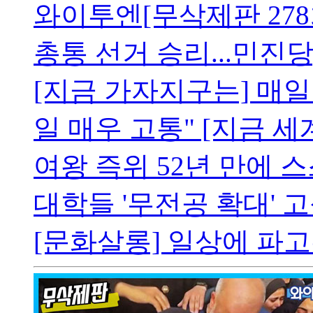
와이투엔[무삭제판 278
총통 선거 승리...민진당
[지금 가자지구는] 매일
일 매우 고통" [지금 세
여왕 즉위 52년 만에 
대학들 '무전공 확대' 
[문화살롱] 일상에 파고든