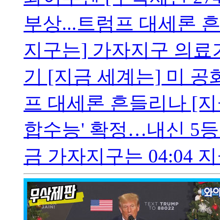
부상...트럼프 대세론 
지구는] 가자지구 의료
기 [지금 세계는] 미 
프 대세론 흔들리나 [지금
합수능' 확정…내신 5등급 
금 가자지구는 04:04 지